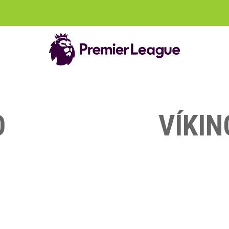
O
VÍKIN