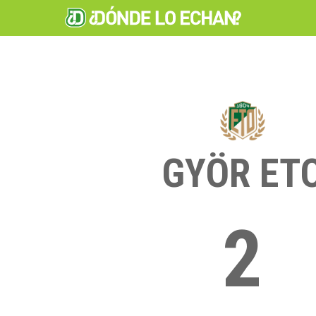
GYÖR ET
2